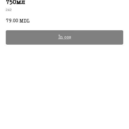
750мл
242
79.00
MDL
În coș