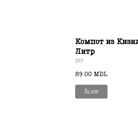
Компот из Кизил
Литр
203
89.00
MDL
În coș