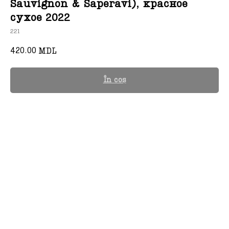
Sauvignon & Saperavi), красное
сухое 2022
221
420.00
MDL
În coș