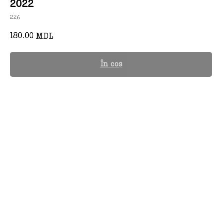
2022
226
180.00
MDL
În coș