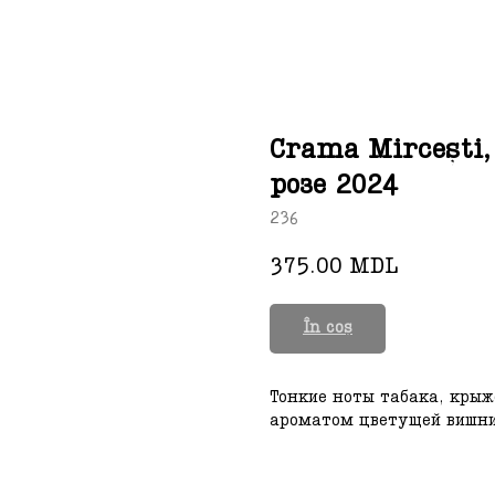
Crama Mircești,
розе 2024
236
375.00
MDL
În coș
Тонкие ноты табака, кры
ароматом цветущей вишни,