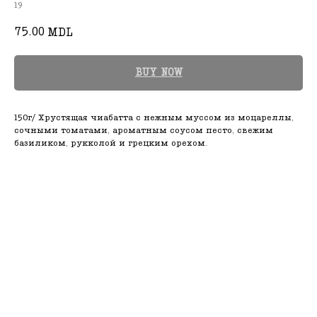
19
75.00
MDL
BUY NOW
150г/ Хрустящая чиабатта с нежным муссом из моцареллы,
сочными томатами, ароматным соусом песто, свежим
базиликом, рукколой и грецким орехом.