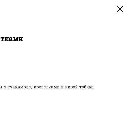
етками
ы с гуакамоле, креветками и икрой тобико.