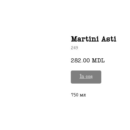
Martini Asti
249
282.00
MDL
În coș
750 мл