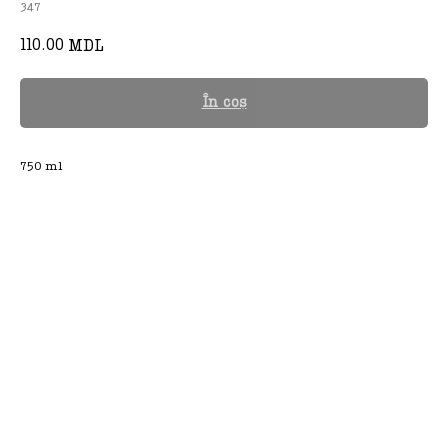
347
110.00
MDL
În coș
750 ml