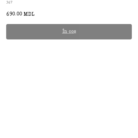
367
690.00
MDL
În coș