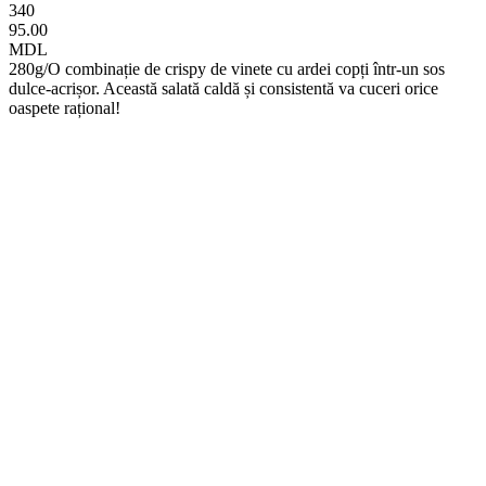
340
95.00
MDL
280g/O combinație de crispy de vinete cu ardei copți într-un sos
dulce-acrișor. Această salată caldă și consistentă va cuceri orice
oaspete rațional!