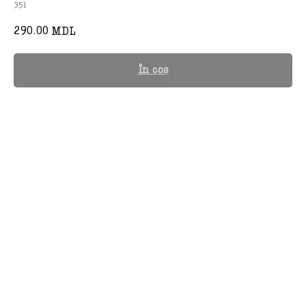
351
290.00
MDL
În coș