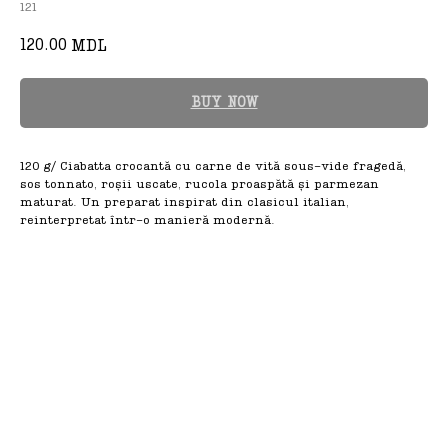
121
120.00
MDL
BUY NOW
120 g/ Ciabatta crocantă cu carne de vită sous-vide fragedă,
sos tonnato, roșii uscate, rucola proaspătă și parmezan
maturat. Un preparat inspirat din clasicul italian,
reinterpretat într-o manieră modernă.