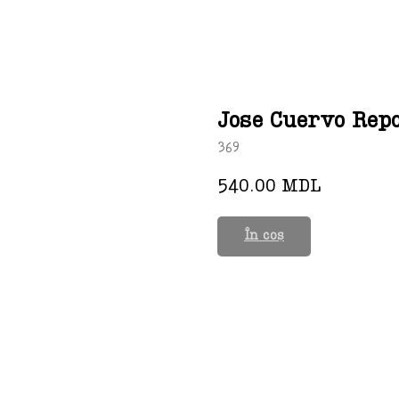
Jose Cuervo Rep
369
540.00
MDL
În coș