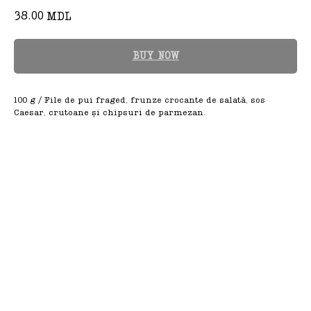
38.00
MDL
BUY NOW
100 g / File de pui fraged, frunze crocante de salată, sos
Caesar, crutoane și chipsuri de parmezan.