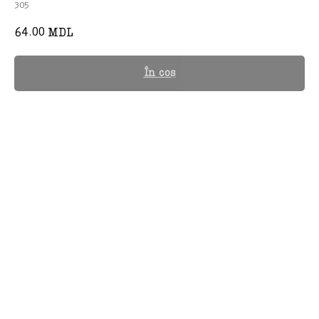
305
64.00
MDL
În coș