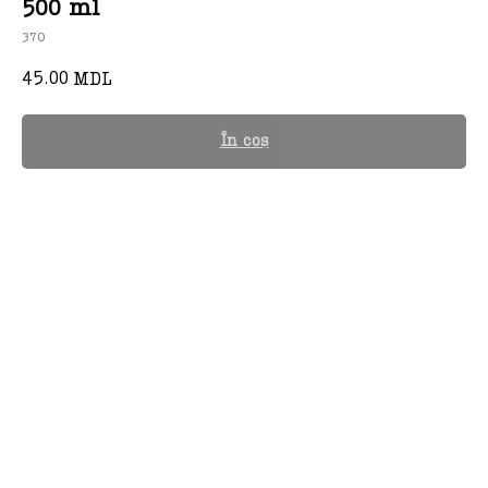
500 ml
370
45.00
MDL
În coș