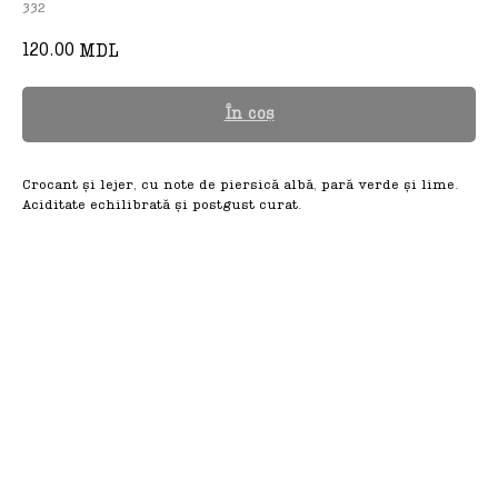
332
120.00
MDL
În coș
Crocant și lejer, cu note de piersică albă, pară verde și lime.
Aciditate echilibrată și postgust curat.